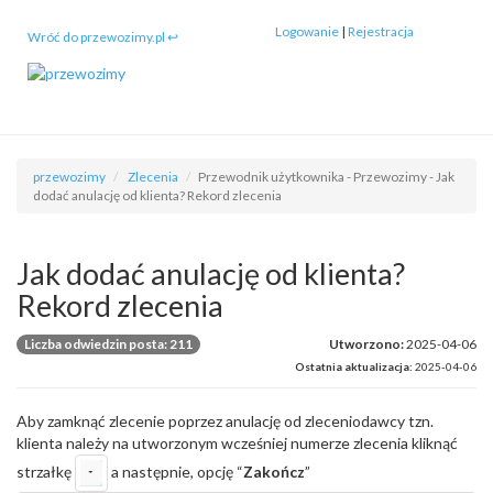
Logowanie
|
Rejestracja
Wróć do przewozimy.pl ↩
przewozimy
Zlecenia
Przewodnik użytkownika - Przewozimy - Jak
dodać anulację od klienta? Rekord zlecenia
Jak dodać anulację od klienta?
Rekord zlecenia
Liczba odwiedzin posta: 211
Utworzono:
2025-04-06
Ostatnia aktualizacja:
2025-04-06
Aby zamknąć zlecenie poprzez anulację od zleceniodawcy tzn.
klienta należy na utworzonym wcześniej numerze zlecenia kliknąć
strzałkę
a następnie, opcję “
Zakończ
”